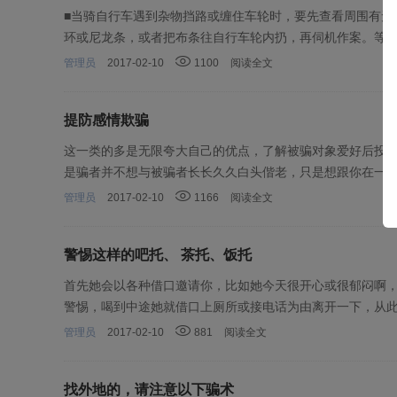
■当骑自行车遇到杂物挡路或缠住车轮时，要先查看周围有无
环或尼龙条，或者把布条往自行车轮内扔，再伺机作案。等
管理员
2017-02-10
1100
阅读全文
提防感情欺骗
这一类的多是无限夸大自己的优点，了解被骗对象爱好后投其
是骗者并不想与被骗者长长久久白头偕老，只是想跟你在一
管理员
2017-02-10
1166
阅读全文
警惕这样的吧托、 茶托、饭托
首先她会以各种借口邀请你，比如她今天很开心或很郁闷啊，
警惕，喝到中途她就借口上厕所或接电话为由离开一下，从
管理员
2017-02-10
881
阅读全文
找外地的，请注意以下骗术