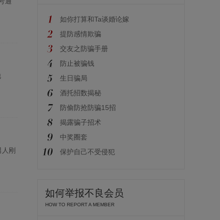
号通
如你打算和Ta谈婚论嫁
提防感情欺骗
交友之防骗手册
防止被骗钱
他
生日骗局
酒托招数揭秘
防偷防抢防骗15招
揭露骗子招术
中奖圈套
男人刚
保护自己不受侵犯
如何举报不良会员
HOW TO REPORT A MEMBER