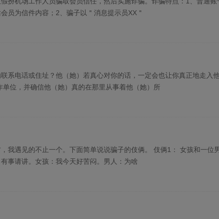
假扮机场工作人员骗取会员信任，然后实施诈骗。诈骗特点：1、普通账
会员为信件内容；2、骗子以＂消息提示员XX＂
的联系电话或住址？他（她）若真心对你的话，一定会也让你真正地走入
作单位，并确信他（她）真的在那里从事着他（她）所
，我遇见的不止一个。下面简单说说骗子的伎俩。 伎俩1： 女孩和一位
：有事请讲。女孩：我今天好苦闷。男人：为啥