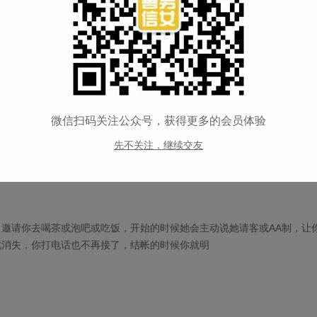
可疑人员，再除去杂物。因为一些合伙作案的小偷专门在自行车道上放置
你低头查看自行车链条时，车筐里的东西可能被小偷
所好。受骗的女性多是爱慕虚荣，被花言巧语忽悠后认不清自我。 骗感
微信扫码关注公众号，获得更多的会员体验
起暂时的排解孤独寂寞，当然不跟你明说，等他一
先不关注，继续交友
邀请你去喝茶或泡吧或吃饭，开始的时候她会主动说她请客或AA制，让
此消失，你打电话也不再接了，结帐的时候你就明