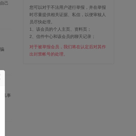
供自己
您可以对于不法用户进行举报，并在举报
时尽量提供相关证据、私信，以便审核人
员尽快处理。
1、该会员的个人主页、资料页；
2、信件中心和该会员的聊天记录；
对于被举报会员，我们将在认定后对其作
市骗
出封禁帐号的处理。
、凡事