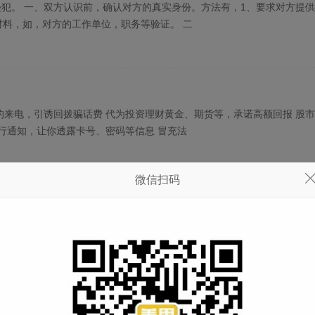
犯。 一、双方认识前，确认对方的真实身份。方法有，1、要求对方提
材料，如，对方的工作单位，职务等验证。 二
的来电，引诱回拨骗话费 代为投资理财黄金、期货等，承诺高额回报 股
行通知，让你透露卡号、密码等信息 冒充法
微信扫码
，才和你聊天聊没两句，就要你拿钱出来合伙做生意，或许要你投资。 2
不能带钱在身上,以防惹杀身之祸),之后