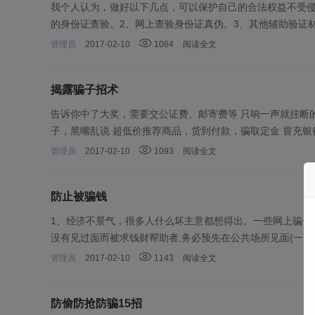
我个人认为，做好以下几点，可以保护自己的合法权益不受侵
的身份证查验。2、网上查验身份证真伪。3、其他辅助验证
管理员
2017-02-10
1064
阅读全文
揭露骗子招术
告诉你中了大奖，需要交公证费、邮寄费等 只响一声就挂断
子，黑嘴乱说 超低价推荐商品，货到付款，骗取定金 冒充银
管理员
2017-02-10
1093
阅读全文
防止被骗钱
1、经济不景气，很多人什么坏主意都想得出。一些网上骗子
没有见过面而被求钱财帮助者,务必预先在公共场所见面(一定
管理员
2017-02-10
1143
阅读全文
防偷防抢防骗15招