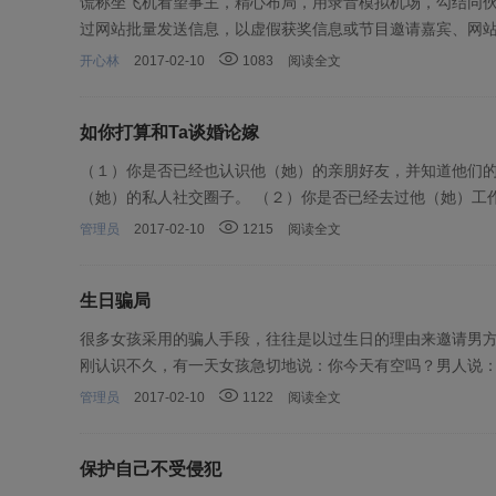
谎称坐飞机看望事主，精心布局，用录音模拟机场，勾结同伙
过网站批量发送信息，以虚假获奖信息或节目邀请嘉宾、网站
开心林
2017-02-10
1083
阅读全文
如你打算和Ta谈婚论嫁
（１）你是否已经也认识他（她）的亲朋好友，并知道他们
（她）的私人社交圈子。 （２）你是否已经去过他（她）工
管理员
2017-02-10
1215
阅读全文
生日骗局
很多女孩采用的骗人手段，往往是以过生日的理由来邀请男方
刚认识不久，有一天女孩急切地说：你今天有空吗？男人说
管理员
2017-02-10
1122
阅读全文
保护自己不受侵犯