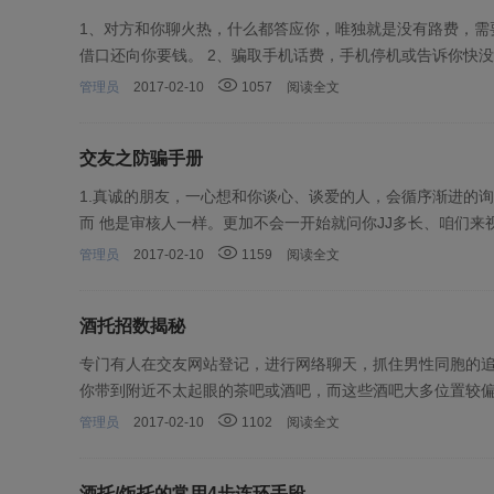
1、对方和你聊火热，什么都答应你，唯独就是没有路费，需
借口还向你要钱。 2、骗取手机话费，手机停机或告诉你快没
管理员
2017-02-10
1057
阅读全文
交友之防骗手册
1.真诚的朋友，一心想和你谈心、谈爱的人，会循序渐进的
而 他是审核人一样。更加不会一开始就问你JJ多长、咱们来视
管理员
2017-02-10
1159
阅读全文
酒托招数揭秘
专门有人在交友网站登记，进行网络聊天，抓住男性同胞的追
你带到附近不太起眼的茶吧或酒吧，而这些酒吧大多位置较偏
管理员
2017-02-10
1102
阅读全文
酒托/饭托的常用4步连环手段