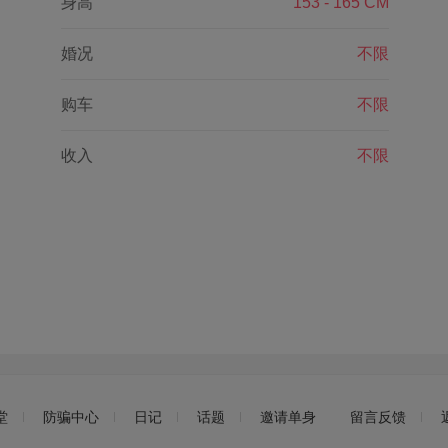
身高
153 - 165 CM
婚况
不限
购车
不限
收入
不限
堂
防骗中心
日记
话题
邀请单身
留言反馈