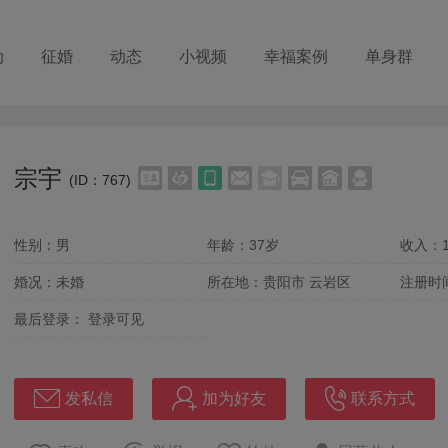
动
征婚
动态
小视频
幸福案例
单身群
宗宇
(ID：767)
性别：男
年龄：37岁
收入：1
婚况：未婚
所在地：贵阳市 云岩区
注册时
最后登录：
登录可见
发私信
加为好友
联系方式