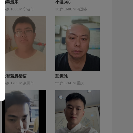
为善最乐
小温666
56岁 180CM 宁波市
36岁 168CM 清远市
大智若愚彻悟
彭觉驰
24岁 170CM 泉州市
55岁 176CM 重庆