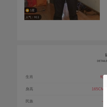
1星
人气：911
DETAIL
生肖
蛇
身高
165CM
民族
--