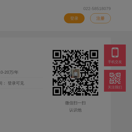
022-58518079
登录
注册
手机交友
0-20万/年
间：
登录可见
关注我们
微信扫一扫
认识他