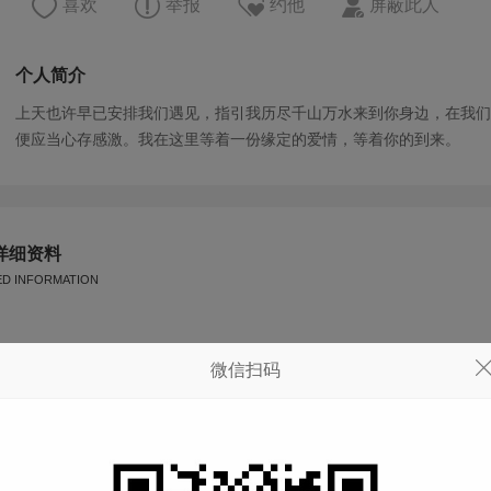
喜欢
举报
约他
屏蔽此人
个人简介
上天也许早已安排我们遇见，指引我历尽千山万水来到你身边，在我们
便应当心存感激。我在这里等着一份缘定的爱情，等着你的到来。
详细资料
ED INFORMATION
星座
天秤座
微信扫码
体重
--
血型
--