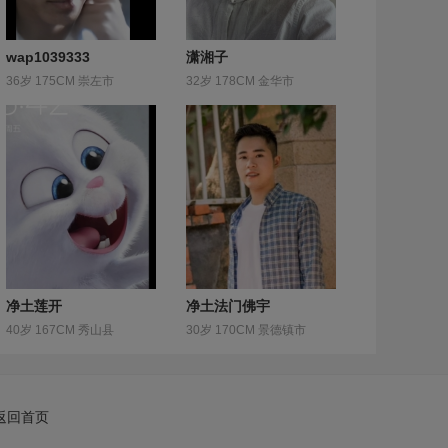
wap1039333
潇湘子
36岁 175CM 崇左市
32岁 178CM 金华市
净土莲开
净土法门佛宇
40岁 167CM 秀山县
30岁 170CM 景德镇市
返回首页