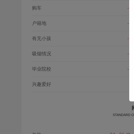
购车
--
户籍地
--
有无小孩
--
吸烟情况
--
毕业院校
--
兴趣爱好
STANDARD O