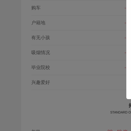
购车
--
户籍地
--
有无小孩
--
吸烟情况
--
毕业院校
--
兴趣爱好
STANDARD O