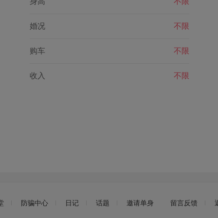
身高
不限
婚况
不限
购车
不限
收入
不限
堂
防骗中心
日记
话题
邀请单身
留言反馈