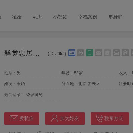
动
征婚
动态
小视频
幸福案例
单身群
释觉忠居士521
(ID：653)
性别：男
年龄：52岁
收入：1
婚况：未婚
所在地：北京 密云区
注册时
最后登录：
登录可见
发私信
加为好友
联系方式