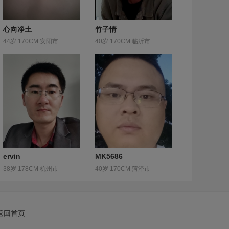
心向净土
竹子情
44岁 170CM 安阳市
40岁 170CM 临沂市
ervin
MK5686
38岁 178CM 杭州市
40岁 170CM 菏泽市
返回首页