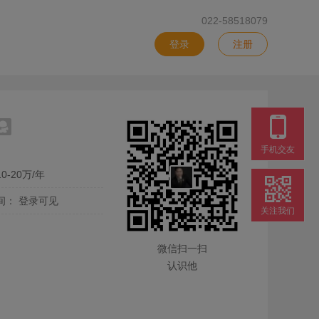
022-58518079
登录
注册
手机交友
0-20万/年
间：
登录可见
关注我们
微信扫一扫
认识他