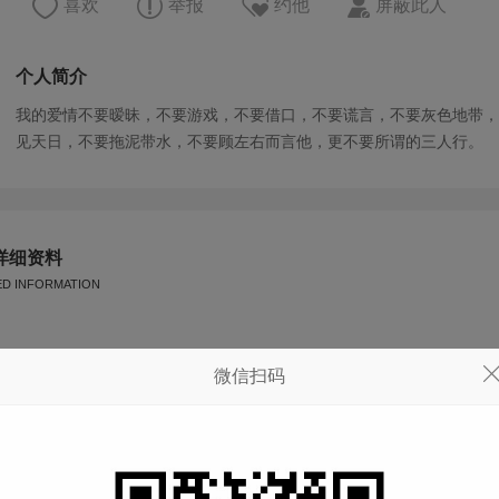
喜欢
举报
约他
屏蔽此人
个人简介
我的爱情不要暧昧，不要游戏，不要借口，不要谎言，不要灰色地带，
见天日，不要拖泥带水，不要顾左右而言他，更不要所谓的三人行。
详细资料
ED INFORMATION
星座
天秤座
微信扫码
体重
--
血型
--