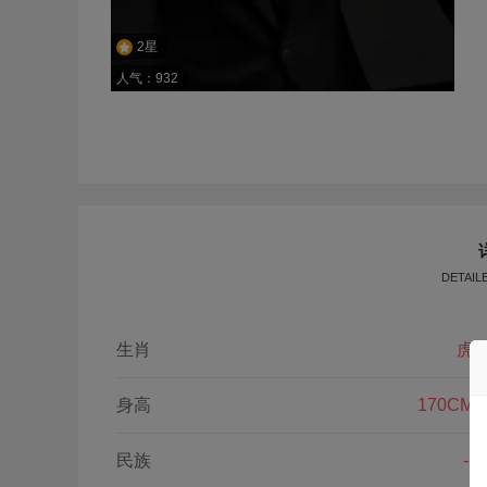
2星
人气：932
DETAIL
生肖
虎
身高
170CM
民族
--