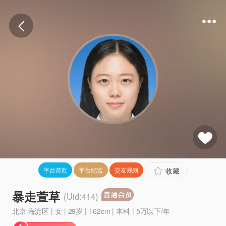
收藏
平台首页
平台纪监
交友规则
暴走萱草
(Uid:414)
北京 海淀区 | 女 | 29岁 | 162cm | 本科 | 5万以下/年