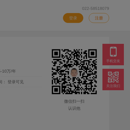
022-58518079
登录
注册
手机交友
-10万/年
间：
登录可见
关注我们
微信扫一扫
认识他