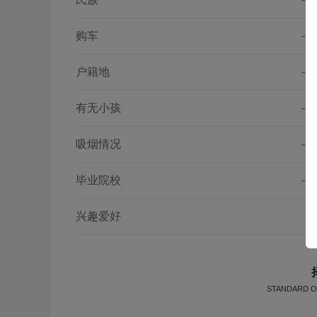
购车
--
户籍地
--
有无小孩
--
吸烟情况
--
毕业院校
--
兴趣爱好
STANDARD O