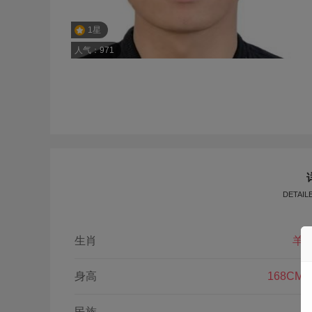
1星
人气：971
DETAIL
生肖
羊
身高
168CM
民族
--