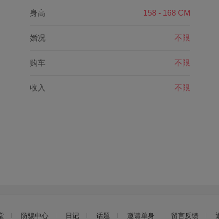
身高
158 - 168 CM
婚况
不限
购车
不限
收入
不限
堂
防骗中心
日记
话题
邀请单身
留言反馈