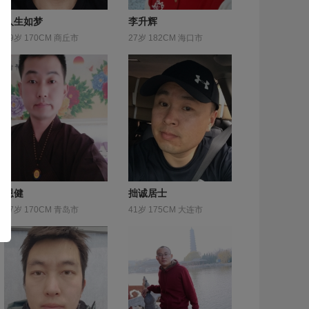
人生如梦
李升辉
29岁 170CM 商丘市
27岁 182CM 海口市
恩健
拙诚居士
37岁 170CM 青岛市
41岁 175CM 大连市