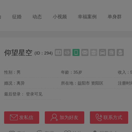
动
征婚
动态
小视频
幸福案例
单身群
仰望星空
(ID：294)
性别：男
年龄：35岁
收入：5
婚况：离异
所在地：益阳市 资阳区
注册时
最后登录：
登录可见
发私信
加为好友
联系方式