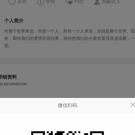
喜欢
举报
约他
屏蔽此人
个人简介
对整个世界来说，你是一个人，而对一个人来说，你就是整个世界。我
来，期待我们的爱情开花结果，期待把我们的小窝布置得浪漫温馨，一
觉。
详细资料
ED INFORMATION
星座
天秤座
微信扫码
体重
--
血型
--