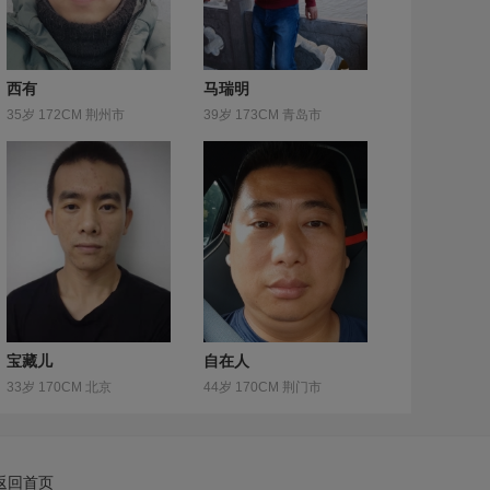
西有
马瑞明
35岁 172CM 荆州市
39岁 173CM 青岛市
宝藏儿
自在人
33岁 170CM 北京
44岁 170CM 荆门市
返回首页