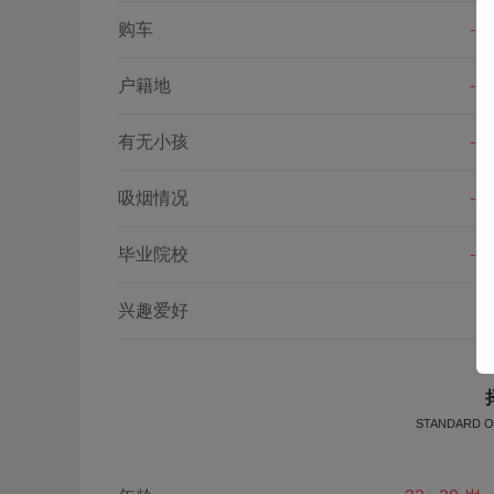
购车
--
户籍地
--
有无小孩
--
吸烟情况
--
毕业院校
--
兴趣爱好
STANDARD O