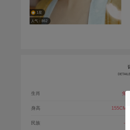
1星
人气：862
DETAIL
生肖
兔
身高
155CM
民族
--