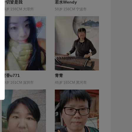
一切皆是我
若水Wendy
34岁 158CM 大理州
58岁 156CM 宁波市
慧香u771
青青
29岁 161CM 深圳市
46岁 165CM 黑河市