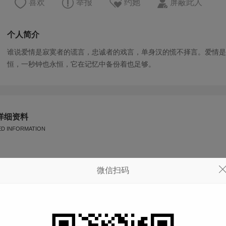
喜欢
举报
约她
屏蔽此人
个人简介
谁说爱情是寂寞者的谎言，忠诚者的戏言，单身汉的慌不择言。爱情是
恒，一秒钟也永恒，它在记忆中备份着也足够。
详细资料
ED INFORMATION
星座
巨蟹座
微信扫码
体重
--
血型
--