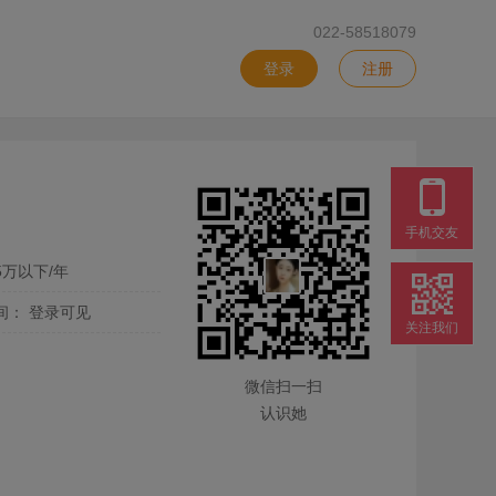
022-58518079
登录
注册
手机交友
5万以下/年
间：
登录可见
关注我们
微信扫一扫
认识她