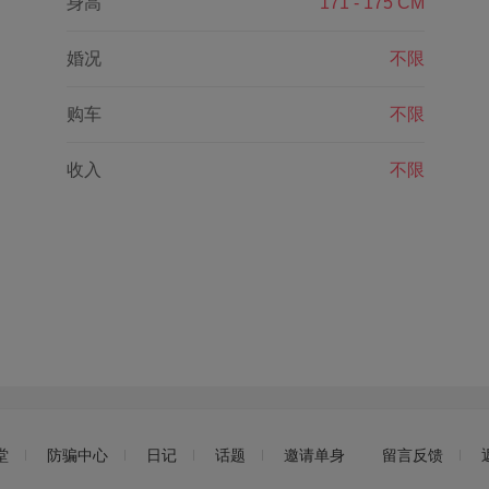
身高
171 - 175 CM
婚况
不限
购车
不限
收入
不限
堂
防骗中心
日记
话题
邀请单身
留言反馈