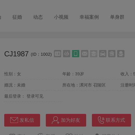
动
征婚
动态
小视频
幸福案例
单身群
CJ1987
(ID：1002)
性别：女
年龄：39岁
收入：
婚况：未婚
所在地：漯河市 召陵区
注册时
最后登录：
登录可见
发私信
加为好友
联系方式