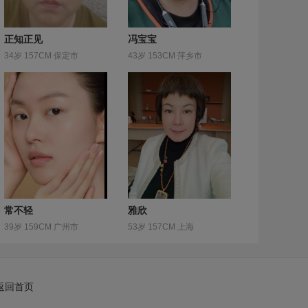
正知正见
冯宝宝
34岁 157CM 保定市
43岁 153CM 萍乡市
常不轻
雅欣
39岁 159CM 广州市
53岁 157CM 上海
返回首页