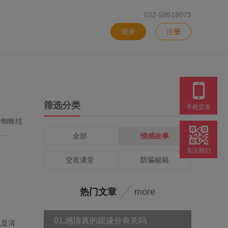
022-58518079
登录
注册
筛选分类
手机交友
个蜘蛛结
……
全部
情感故事
关注我们
交友课堂
防骗秘籍
热门文章
more
01.感情真的跟缘分有关吗
也是清