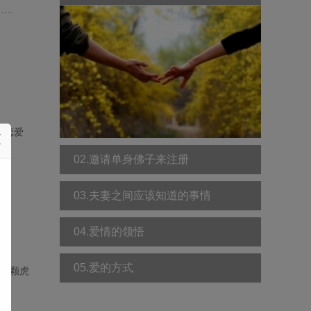
……
于恋爱
……
02.邀请单身佛子来注册
03.夫妻之间应该知道的事情
04.爱情的领悟
05.爱的方式
有两颗虎