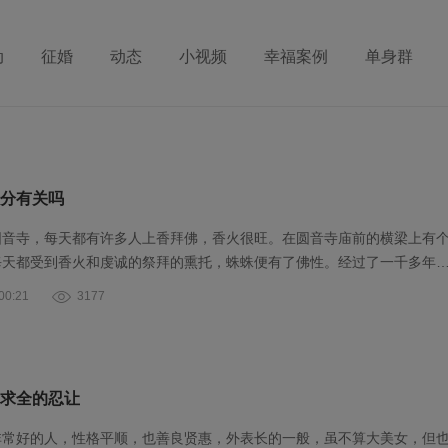
动
征婚
动态
小视频
幸福案例
单身群
分有关吗
圆音寺，每天都有许多人上香拜佛，香火很旺。在圆音寺庙前的横梁上有
每天都受到香火和虔诚的祭拜的熏托，蛛蛛便有了佛性。经过了一千多年
0:21
3177
求全的忍让
非常好的人，性格平顺，也善良贤惠，外表长的一般，虽不算大美女，但