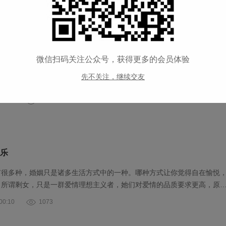
0:14
1469
 请别选择再婚
微信扫码关注公众号，获得更多的会员体验
，哪得梅花扑鼻香。 历经了失败婚姻的洗礼，更懂得珍惜婚姻家庭的甜蜜
先不关注，继续交友
果我们以诚心相待，缘分圆了，选择对了彼此适合的人，再婚定会拥有…
0:14
1372
乐
有很多种，婚姻只是诸多生活方式中的一种。哪种方式让你觉得自在愉悦
。所谓剩女，只是一群爱情理想主义者，她们对爱情的品质要求更高，原
0:10
1073