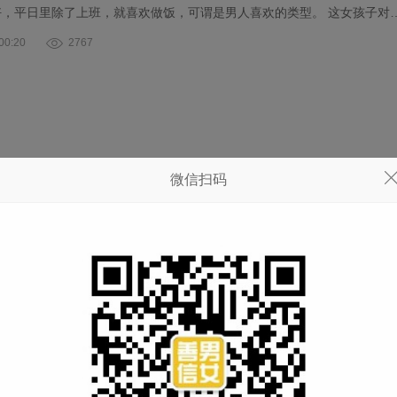
好，平日里除了上班，就喜欢做饭，可谓是男人喜欢的类型。 这女孩子对
0:20
2767
解万岁，换位思考，但真正做起来并不容易。 尤其在爱情方面，尤其是处
微信扫码
女。两个陌生人，不同的生活方式、成长环境，在相互并不了解的基础上
0:18
2967
5岁到35岁的爱情感悟
理想的男友，结果总是很郁闷。 5岁时，我喜欢一个叫仔仔的男生，他
手里有 两个红橘的时候，他会把那个大的给我吃。现在我再遇……