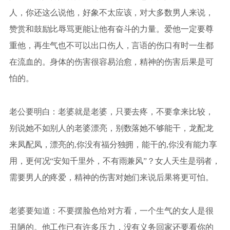
人，你还这么说他，好象不太应该，对大多数男人来说，
赞赏和鼓励比辱骂更能让他有奋斗的力量。爱他一定要尊
重他，再生气也不可以出口伤人，言语的伤口有时一生都
在流血的。身体的伤害很容易治愈，精神的伤害后果是可
怕的。
老公要明白：老婆就是老婆，只要去疼，不要拿来比较，
别说她不如别人的老婆漂亮，别数落她不够能干，龙配龙
来凤配凤，漂亮的,你没有福分独拥，能干的,你没有能力享
用，更何况“安知千里外，不有雨兼风”？女人天生是弱者，
需要男人的疼爱，精神的伤害对她们来说后果将更可怕。
老婆要知道：不要摆脸色给对方看，一个生气的女人是很
丑陋的。他工作已有许多压力，没有义务回家还要看你的