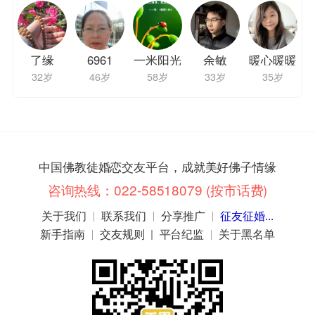
了缘
6961
一米阳光
余敏
暖心暖暖
32岁
46岁
58岁
33岁
35岁
中国佛教徒婚恋交友平台，成就美好佛子情缘
咨询热线：
022-58518079
(按市话费)
关于我们
联系我们
分享推广
征友征婚...
新手指南
交友规则
平台纪监
关于黑名单