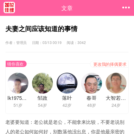
文章
夫妻之间应该知道的事情
作者：管理员
日期：03/13 00:19
阅读：3042
猜你喜欢
更改我的择偶要求
lk19751231
邹政
落叶
春哥
大智若愚彻悟
51岁
54岁
42岁
48岁
24岁
老婆要知道：老公就是老公，不能拿来比较，不要老说别
人的老公如何如何好，别数落他没出息，你是他最亲密的