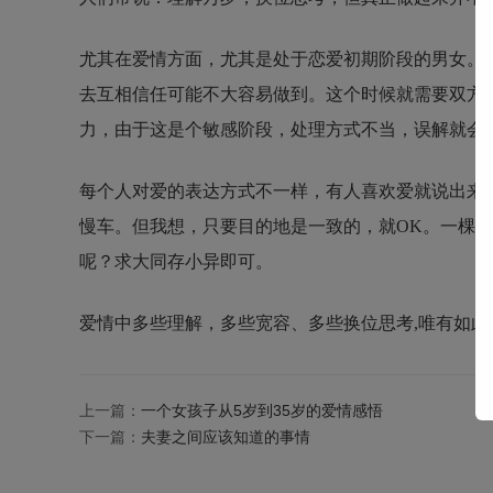
尤其在爱情方面，尤其是处于恋爱初期阶段的男女。
去互相信任可能不大容易做到。这个时候就需要双方
力，由于这是个敏感阶段，处理方式不当，误解就会
每个人对爱的表达方式不一样，有人喜欢爱就说出来
慢车。但我想，只要目的地是一致的，就OK。一棵
呢？求大同存小异即可。
爱情中多些理解，多些宽容、多些换位思考,唯有如
上一篇：
一个女孩子从5岁到35岁的爱情感悟
下一篇：
夫妻之间应该知道的事情