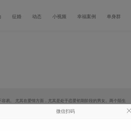
动
征婚
动态
小视频
幸福案例
单身群
不容易。 尤其在爱情方面，尤其是处于恋爱初期阶段的男女。两个陌生
的基础上
微信扫码
容易。