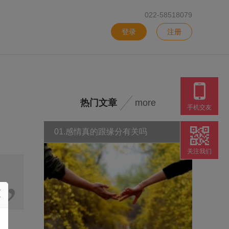
022-58518079
登录
注册
热门文章
more
手机交友
01.感情真的跟缘分有关吗
关注我们