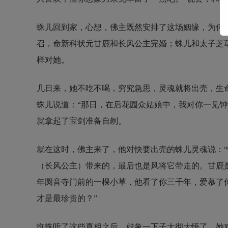
蛛儿回到家，心想，佛主既然安排了这场姻缘，为何
召，命新科状元甘鹿和长风公主完婚；蛛儿和太子芝
样对她。
几日来，她不吃不喝，穷究急思，灵魂就将出壳，生
蛛儿说道：“那日，在后花园众姑娘中，我对你一见
就拿起了宝剑准备自刎。
就在这时，佛主来了，他对快要出壳的蛛儿灵魂说：
（长风公主）带来的，最后也是风将它带走的。甘鹿
年圆音寺门前的一棵小草，他看了你三千年，爱慕了
才是最珍贵的？”
蜘蛛听了这些真相之后，好象一下子大彻大悟了，她对