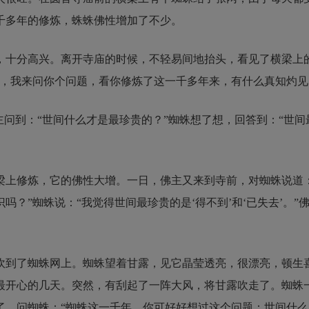
千多年的修炼，蛛蛛佛性增加了不少。
，十分高兴。离开寺庙的时候，不轻易间地抬头，看见了横梁上
缘，我来问你个问题，看你修炼了这一千多年来，有什么真知灼见
主问到：“世间什么才是最珍贵的？”蜘蛛想了想，回答到：“世间
梁上修炼，它的佛性大增。一日，佛主又来到寺前，对蜘蛛说道：
？”蜘蛛说：“我觉得世间最珍贵的是‘得不到’和‘已失去’。”
吹到了蜘蛛网上。蜘蛛望着甘露，见它晶莹透亮，很漂亮，顿生
最开心的几天。突然，有刮起了一阵大风，将甘露吹走了。蜘蛛
了，问蜘蛛：“蜘蛛这一千年，你可好好想过这个问题：世间什么