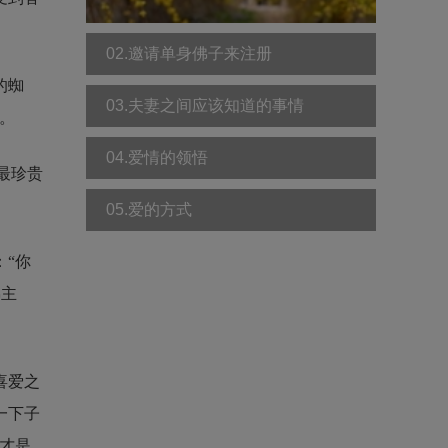
02.邀请单身佛子来注册
的蜘
03.夫妻之间应该知道的事情
。
04.爱情的领悟
最珍贵
05.爱的方式
“你
佛主
喜爱之
一下子
才是