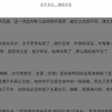
先不关注，继续交友
不让他记得那件事，甘鹿为何对我没有一点的感觉？几天后，皇
草完婚。这一消息对蛛儿如同晴空霹雳，她怎么也想不同，佛主
命危在旦夕。太子芝草知道了，急忙赶来，扑倒在床边，对奄奄
钟情，我苦求父皇，他才答应。如果你死了，那么我也就不活了。
“蜘蛛，你可曾想过，甘露（甘鹿）是由谁带到你这里来的呢？是
是属于长风公主的，他对你不过是生命中的一段插曲。而太子芝
你三千年，但你却从没有低下头看过它。蜘蛛，我再来问你，世
佛主说：“世间最珍贵的不是‘得不到’和‘已失去’，而是现在能