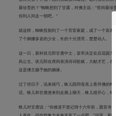
最珍贵的？”蜘蛛想到了甘露，对佛主说：“世间最珍贵
你到人间走一朝吧。”
就这样，蜘蛛投胎到了一个官宦家庭，成了一个富家
了个婀娜多姿的少女，长的十分漂亮，楚楚动人。
这一日，新科状元郎甘鹿中士，皇帝决定在后花园为
风公主。状元郎在席间表演诗词歌赋，大献才艺，在
这是佛主赐予她的姻缘。
过了些日子，说来很巧，蛛儿陪同母亲上香拜佛的时
话。蛛儿和甘鹿便来到走廊上聊天，蛛儿很开心，终
蛛儿对甘鹿说：“你难道不曾记得十六年前，圆音寺的
人喜欢，但你想象力未免丰富了一点吧。”说罢，和