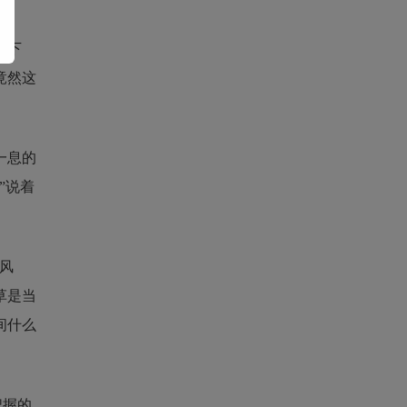
帝下
竟然这
一息的
”说着
风
草是当
间什么
把握的