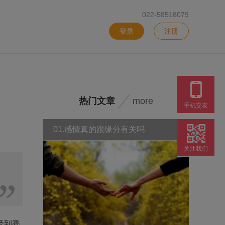
022-58518079
登录
注册
热门文章
more
手机交友
01.感情真的跟缘分有关吗
关注我们
受到香