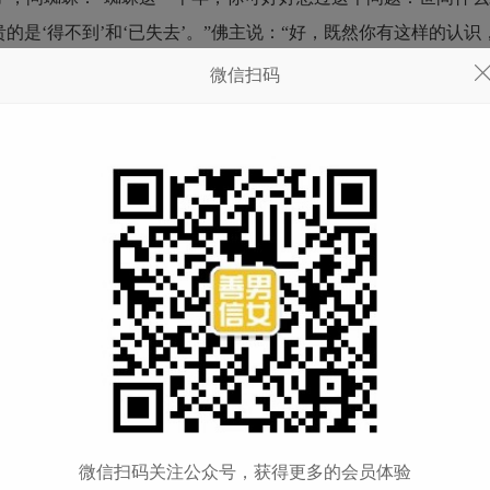
的是‘得不到’和‘已失去’。”佛主说：“好，既然你有这样的认识
微信扫码
小姐，父母为她取了个名字叫蛛儿。一晃，蛛儿到了十六岁了，
他举行庆功宴席。来了许多妙龄少女，包括蛛儿，还有皇帝的小
场的少女无一不被他折倒。但蛛儿一点也不紧张和吃醋，因为她
候，正好甘鹿也陪同母亲而来。上完香拜过佛，二位长者在一边
于可以和喜欢的人在一起了，但是甘鹿并没有表现出对她的喜爱
蜘蛛网上的事情了吗？”甘鹿很诧异，说：“蛛儿姑娘，你漂亮，
微信扫码关注公众号，获得更多的会员体验
母亲离开了。