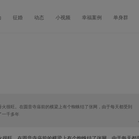
动
征婚
动态
小视频
幸福案例
单身群
香火很旺。在圆音寺庙前的横梁上有个蜘蛛结了张网，由于每天都受到
了一千多年
火很旺。在圆音寺庙前的横梁上有个蜘蛛结了张网，由于每天都