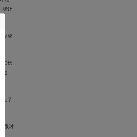
，我让
已经成
公主长
知道，
说上了
。
也很讨