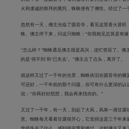
火和虔诚的祭拜的熏托，蛛蛛便有了佛性。经过了一
忽然有一天，佛主光临了圆音寺，看见这里香火甚旺
蛛。佛主停下来，问这只蜘蛛：“你我相见总算是有
“怎么样？”蜘蛛遇见佛主很是高兴，连忙答应了。佛
的是‘得不到’和‘已失去’。”佛主点了点头，离开了。
就这样又过了一千年的光景，蜘蛛依旧在圆音寺的横
可还好，一千年前的那个问题，你可有什么更深的认识吗
说：“你再好好想想，我会再来找你的。”
又过了一千年，有一天，刮起了大风，风将一滴甘露
意。蜘蛛每天看着甘露很开心，它觉得这是三千年来
觉得失去了什么，感到很寂寞和难过。这时佛主又来