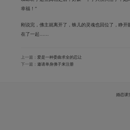
幸福！”
刚说完，佛主就离开了，蛛儿的灵魂也回位了，睁开
在了一起……
上一篇：
爱是一种委曲求全的忍让
下一篇：
邀请单身佛子来注册
婚恋课